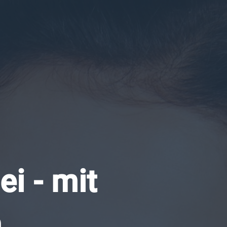
i - mit
.